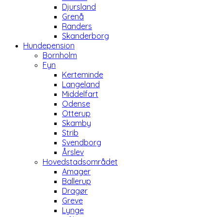
Djursland
Grenå
Randers
Skanderborg
Hundepension
Bornholm
Fyn
Kerteminde
Langeland
Middelfart
Odense
Otterup
Skamby
Strib
Svendborg
Årslev
Hovedstadsområdet
Amager
Ballerup
Dragør
Greve
Lynge