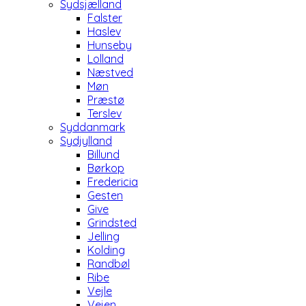
Sydsjælland
Falster
Haslev
Hunseby
Lolland
Næstved
Møn
Præstø
Terslev
Syddanmark
Sydjylland
Billund
Børkop
Fredericia
Gesten
Give
Grindsted
Jelling
Kolding
Randbøl
Ribe
Vejle
Vejen