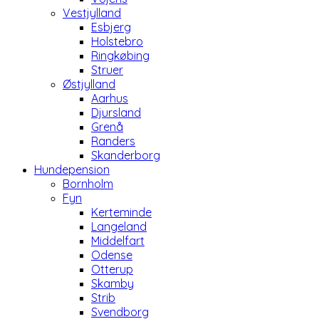
Vestjylland
Esbjerg
Holstebro
Ringkøbing
Struer
Østjylland
Aarhus
Djursland
Grenå
Randers
Skanderborg
Hundepension
Bornholm
Fyn
Kerteminde
Langeland
Middelfart
Odense
Otterup
Skamby
Strib
Svendborg