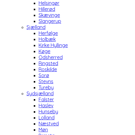
Helsingør
Hillerød
Skævinge
Slangerup
Sjælland
Herfølge
Holbæk
Kirke Hyllinge
Køge
Odsherred
Ringsted
Roskilde
Sorø
Stevns
Tureby
Sydsjælland
Falster
Haslev
Hunseby
Lolland
Næstved
Møn