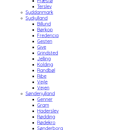
Præstø
Terslev
Syddanmark
Sydjylland
Billund
Børkop
Fredericia
Gesten
Give
Grindsted
Jelling
Kolding
Randbøl
Ribe
Vejle
Vejen
Sønderjylland
Genner
Gram
Haderslev
Rødding
Rødekro
Sønderborg