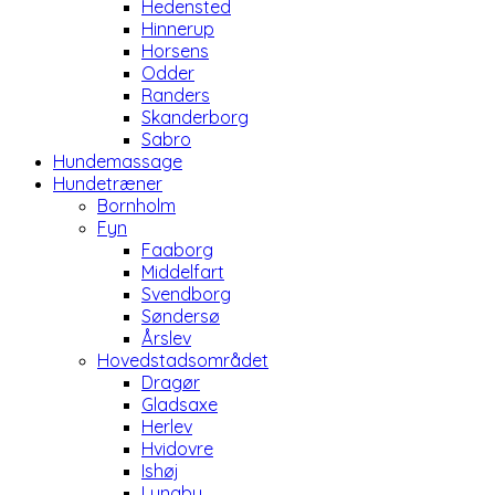
Hedensted
Hinnerup
Horsens
Odder
Randers
Skanderborg
Sabro
Hundemassage
Hundetræner
Bornholm
Fyn
Faaborg
Middelfart
Svendborg
Søndersø
Årslev
Hovedstadsområdet
Dragør
Gladsaxe
Herlev
Hvidovre
Ishøj
Lyngby