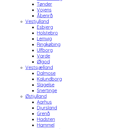
Tønder
Vojens
Åbenrå
Vestjylland
Esbjerg
Holstebro
Lemvig
Ringkøbing
Ulfborg
Varde
Ølgod
Vestsjælland
Dalmose
Kalundborg
Slagelse
Snertinge
Østjylland
Aarhus
Djursland
Grenå
Hadsten
Hammel