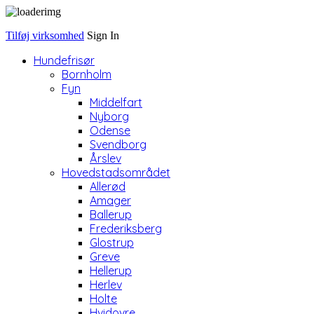
Tilføj virksomhed
Sign In
Hundefrisør
Bornholm
Fyn
Middelfart
Nyborg
Odense
Svendborg
Årslev
Hovedstadsområdet
Allerød
Amager
Ballerup
Frederiksberg
Glostrup
Greve
Hellerup
Herlev
Holte
Hvidovre