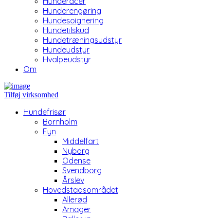
Hunderacer
Hunderengøring
Hundesoignering
Hundetilskud
Hundetræningsudstyr
Hundeudstyr
Hvalpeudstyr
Om
Tilføj virksomhed
Hundefrisør
Bornholm
Fyn
Middelfart
Nyborg
Odense
Svendborg
Årslev
Hovedstadsområdet
Allerød
Amager