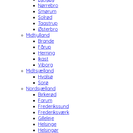
Nørrebro
Smørum
Solrød
Taastrup
Østerbro
Midtjylland
Brande
Fårup
Herning
Ikast
Viborg
Midtsjælland
Hvalsø
Sorø
Nordsjælland
Birkerød
Farum
Frederikssund
Frederiksværk
Gilleleje
Helsinge
Helsingør