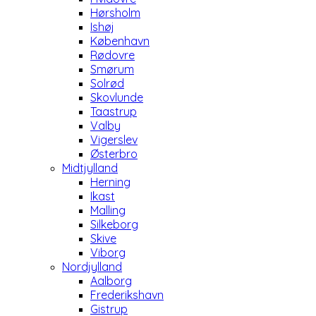
Hørsholm
Ishøj
København
Rødovre
Smørum
Solrød
Skovlunde
Taastrup
Valby
Vigerslev
Østerbro
Midtjylland
Herning
Ikast
Malling
Silkeborg
Skive
Viborg
Nordjylland
Aalborg
Frederikshavn
Gistrup