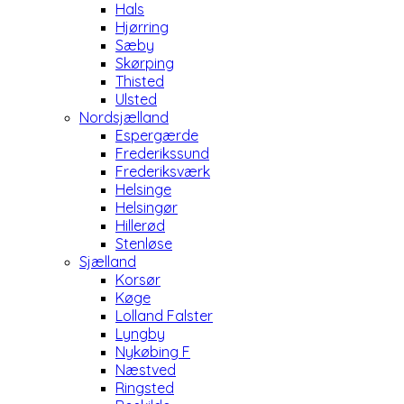
Hals
Hjørring
Sæby
Skørping
Thisted
Ulsted
Nordsjælland
Espergærde
Frederikssund
Frederiksværk
Helsinge
Helsingør
Hillerød
Stenløse
Sjælland
Korsør
Køge
Lolland Falster
Lyngby
Nykøbing F
Næstved
Ringsted