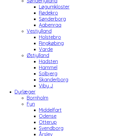
Sønderjylland
Løgumkloster
Rødekro
Sønderborg
Aabenraa
Vestjylland
Holstebro
Ringkøbing
Varde
Østjylland
Hadsten
Hammel
Solbjerg
Skanderborg
Viby J
Dyrlæger
Bornholm
Fyn
Middelfart
Odense
Otterup
Svendborg
Årslev