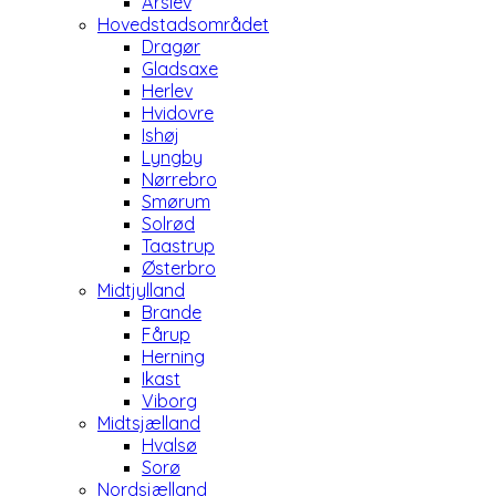
Årslev
Hovedstadsområdet
Dragør
Gladsaxe
Herlev
Hvidovre
Ishøj
Lyngby
Nørrebro
Smørum
Solrød
Taastrup
Østerbro
Midtjylland
Brande
Fårup
Herning
Ikast
Viborg
Midtsjælland
Hvalsø
Sorø
Nordsjælland