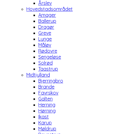
Årslev
Hovedstadsområdet
Amager
Ballerup
Dragør
Greve
Lynge
Måløv
Rødovre
Sengeløse
Solrød
Taastrup
Midtjylland
Bjerringbro
Brande
Favrskov
Galten
Herning
Hørning
Ikast
Karup
Møldrup