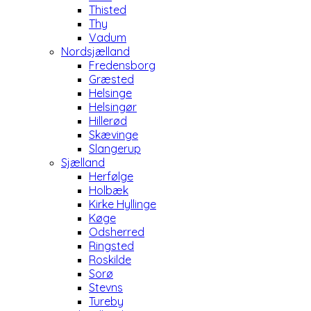
Thisted
Thy
Vadum
Nordsjælland
Fredensborg
Græsted
Helsinge
Helsingør
Hillerød
Skævinge
Slangerup
Sjælland
Herfølge
Holbæk
Kirke Hyllinge
Køge
Odsherred
Ringsted
Roskilde
Sorø
Stevns
Tureby