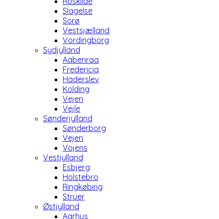
Roskilde
Slagelse
Sorø
Vestsjælland
Vordingborg
Sydjylland
Aabenraa
Fredericia
Haderslev
Kolding
Vejen
Vejle
Sønderjylland
Sønderborg
Vejen
Vojens
Vestjylland
Esbjerg
Holstebro
Ringkøbing
Struer
Østjylland
Aarhus