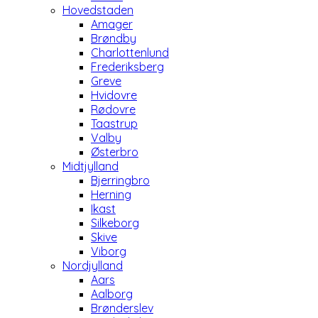
Hovedstaden
Amager
Brøndby
Charlottenlund
Frederiksberg
Greve
Hvidovre
Rødovre
Taastrup
Valby
Østerbro
Midtjylland
Bjerringbro
Herning
Ikast
Silkeborg
Skive
Viborg
Nordjylland
Aars
Aalborg
Brønderslev