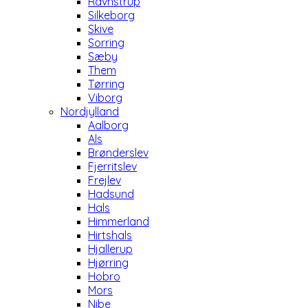
Ravnstrup
Silkeborg
Skive
Sorring
Sæby
Them
Tørring
Viborg
Nordjylland
Aalborg
Als
Brønderslev
Fjerritslev
Frejlev
Hadsund
Hals
Himmerland
Hirtshals
Hjallerup
Hjørring
Hobro
Mors
Nibe