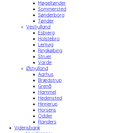
Møgeltønder
Sommersted
Sønderborg
Tønder
Vestjylland
Esbjerg
Holstebro
Lemvig
Ringkøbing
Struer
Varde
Østjylland
Aarhus
Brædstrup
Grenå
Hammel
Hedensted
Hinnerup
Horsens
Odder
Randers
Vidensbank