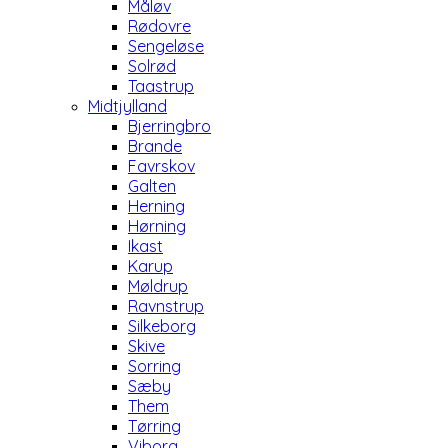
Måløv
Rødovre
Sengeløse
Solrød
Taastrup
Midtjylland
Bjerringbro
Brande
Favrskov
Galten
Herning
Hørning
Ikast
Karup
Møldrup
Ravnstrup
Silkeborg
Skive
Sorring
Sæby
Them
Tørring
Viborg