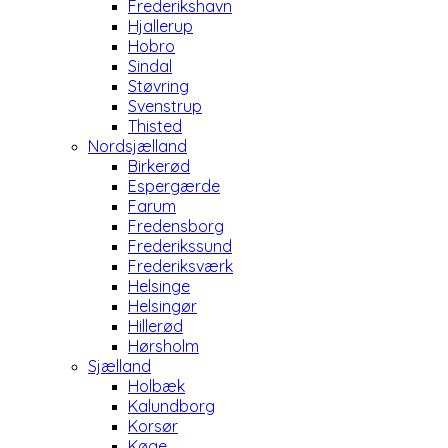
Frederikshavn
Hjallerup
Hobro
Sindal
Støvring
Svenstrup
Thisted
Nordsjælland
Birkerød
Espergærde
Farum
Fredensborg
Frederikssund
Frederiksværk
Helsinge
Helsingør
Hillerød
Hørsholm
Sjælland
Holbæk
Kalundborg
Korsør
Køge