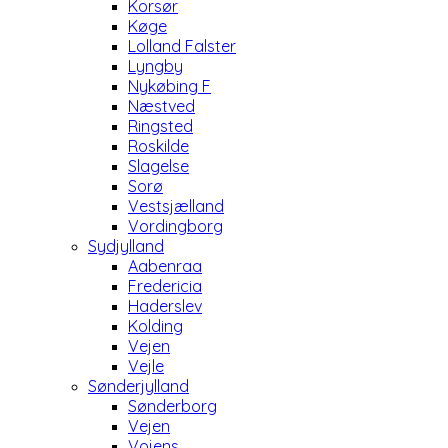
Korsør
Køge
Lolland Falster
Lyngby
Nykøbing F
Næstved
Ringsted
Roskilde
Slagelse
Sorø
Vestsjælland
Vordingborg
Sydjylland
Aabenraa
Fredericia
Haderslev
Kolding
Vejen
Vejle
Sønderjylland
Sønderborg
Vejen
Vojens