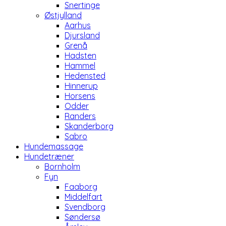
Snertinge
Østjylland
Aarhus
Djursland
Grenå
Hadsten
Hammel
Hedensted
Hinnerup
Horsens
Odder
Randers
Skanderborg
Sabro
Hundemassage
Hundetræner
Bornholm
Fyn
Faaborg
Middelfart
Svendborg
Søndersø