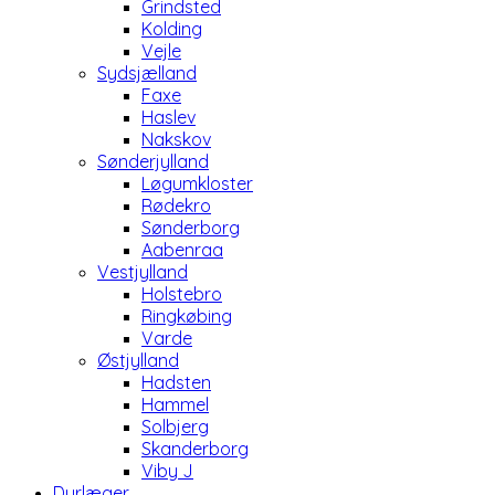
Grindsted
Kolding
Vejle
Sydsjælland
Faxe
Haslev
Nakskov
Sønderjylland
Løgumkloster
Rødekro
Sønderborg
Aabenraa
Vestjylland
Holstebro
Ringkøbing
Varde
Østjylland
Hadsten
Hammel
Solbjerg
Skanderborg
Viby J
Dyrlæger