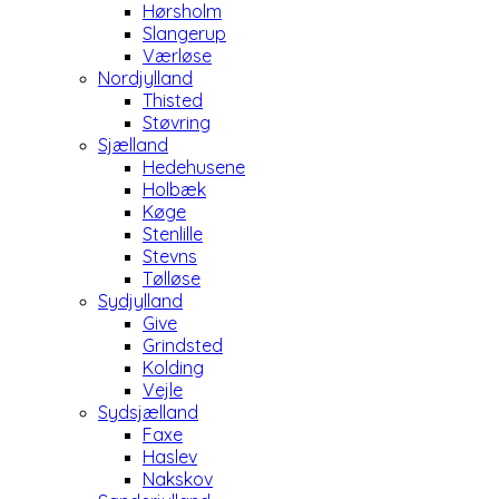
Hørsholm
Slangerup
Værløse
Nordjylland
Thisted
Støvring
Sjælland
Hedehusene
Holbæk
Køge
Stenlille
Stevns
Tølløse
Sydjylland
Give
Grindsted
Kolding
Vejle
Sydsjælland
Faxe
Haslev
Nakskov