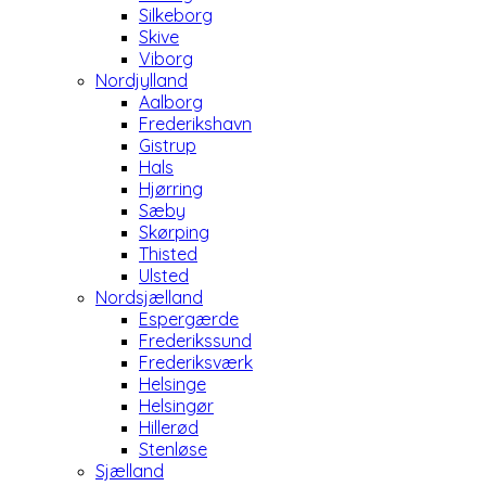
Silkeborg
Skive
Viborg
Nordjylland
Aalborg
Frederikshavn
Gistrup
Hals
Hjørring
Sæby
Skørping
Thisted
Ulsted
Nordsjælland
Espergærde
Frederikssund
Frederiksværk
Helsinge
Helsingør
Hillerød
Stenløse
Sjælland