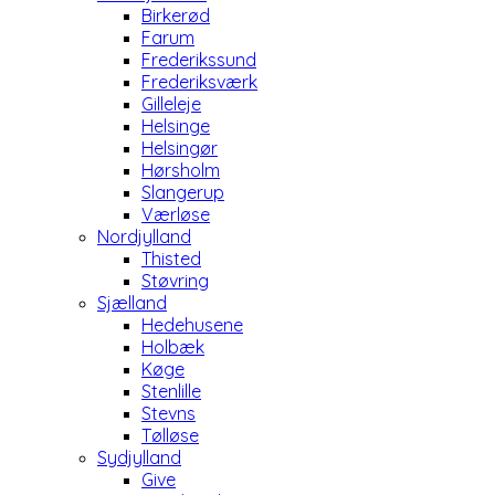
Birkerød
Farum
Frederikssund
Frederiksværk
Gilleleje
Helsinge
Helsingør
Hørsholm
Slangerup
Værløse
Nordjylland
Thisted
Støvring
Sjælland
Hedehusene
Holbæk
Køge
Stenlille
Stevns
Tølløse
Sydjylland
Give