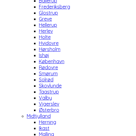
Ballerup
Frederiksberg
Glostrup
Greve
Hellerup
Herlev
Holte
Hvidovre
Hørsholm
Ishøj
København
Rødovre
Smørum
Solrød
Skovlunde
Taastrup
Valby
Vigerslev
Østerbro
Midtjylland
Herning
Ikast
Malling