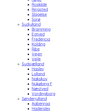
Roskilde
Ringsted
Slagelse
Sorø
Sydjylland
Bramming
Egtved
Fredericia
Kolding
Ribe
Vejen
Vejle
Sydsjælland
Haslev
Lolland
Nakskov
Nykøbing F
Næstved
Vordingborg
Sønderjylland
Aabenraa
Haderslev