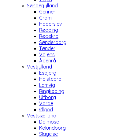
Sønderjylland
Genner
Gram
Haderslev
Rødding
Rødekro
Sønderborg
Tønder
Vojens
Åbenrå
Vestjylland
Esbjerg
Holstebro
Lemvig
Ringkøbing
Ulfborg
Varde
Ølgod
Vestsjælland
Dalmose
Kalundborg
Slagelse