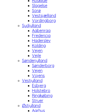
Roskilde
Slagelse
Sorø
Vestsjælland
Vordingborg
Sydjylland
Aabenraa
Fredericia
Haderslev
Kolding
Vejen
Vejle
Sønderjylland
Sønderborg
Vejen
Vojens
Vestjylland
Esbjerg
Holstebro
Ringkøbing
Struer
Østjylland
Aarhus