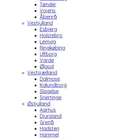
Tønder
Vojens
Åbenrå
Vestjylland
Esbjerg
Holstebro
Lemvig
Ringkøbing
Ulfborg
Varde
Ølgod
Vestsjælland
Dalmose
Kalundborg
Slagelse
Snertinge
Østjylland
Aarhus
Djursland
Grenå
Hadsten
Hammel