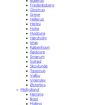
Ballerup
Frederiksberg
Glostrup
Greve
Hellerup
Herlev
Holte
Hvidovre
Hørsholm
Ishøj
København
Rødovre
Smørum
Solrød
Skovlunde
Taastrup
Valby
Vigerslev
Østerbro
Midtjylland
Herning
Ikast
Malling