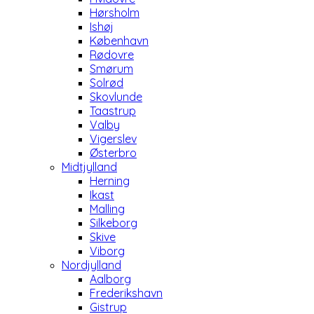
Hørsholm
Ishøj
København
Rødovre
Smørum
Solrød
Skovlunde
Taastrup
Valby
Vigerslev
Østerbro
Midtjylland
Herning
Ikast
Malling
Silkeborg
Skive
Viborg
Nordjylland
Aalborg
Frederikshavn
Gistrup