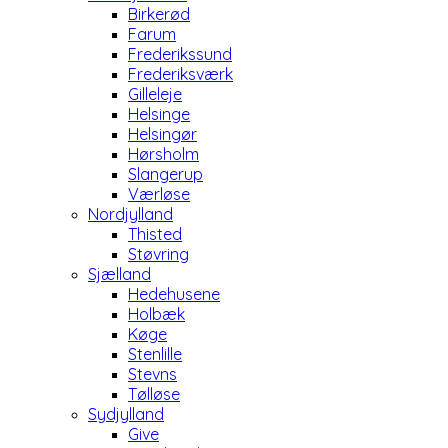
Birkerød
Farum
Frederikssund
Frederiksværk
Gilleleje
Helsinge
Helsingør
Hørsholm
Slangerup
Værløse
Nordjylland
Thisted
Støvring
Sjælland
Hedehusene
Holbæk
Køge
Stenlille
Stevns
Tølløse
Sydjylland
Give