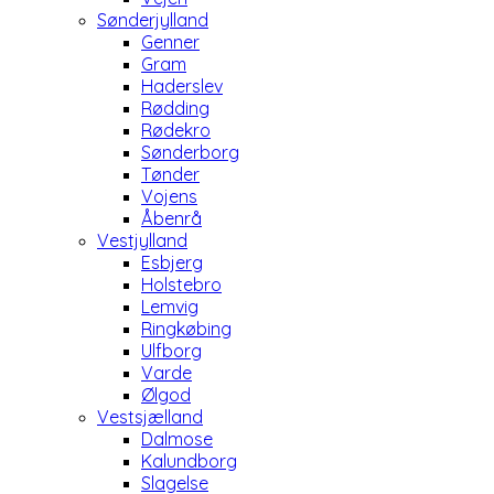
Sønderjylland
Genner
Gram
Haderslev
Rødding
Rødekro
Sønderborg
Tønder
Vojens
Åbenrå
Vestjylland
Esbjerg
Holstebro
Lemvig
Ringkøbing
Ulfborg
Varde
Ølgod
Vestsjælland
Dalmose
Kalundborg
Slagelse