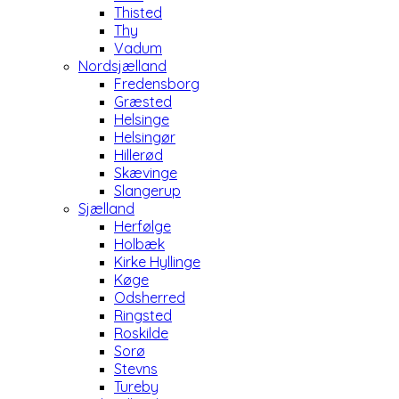
Thisted
Thy
Vadum
Nordsjælland
Fredensborg
Græsted
Helsinge
Helsingør
Hillerød
Skævinge
Slangerup
Sjælland
Herfølge
Holbæk
Kirke Hyllinge
Køge
Odsherred
Ringsted
Roskilde
Sorø
Stevns
Tureby