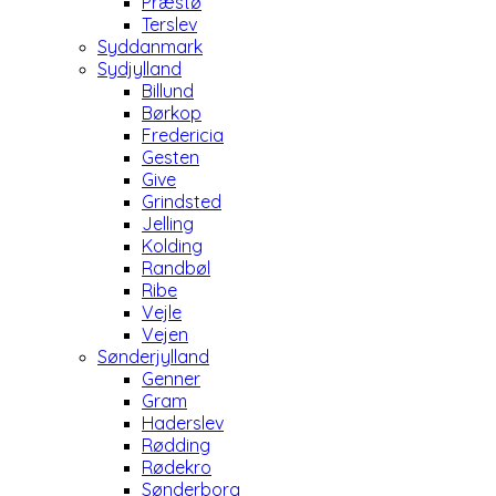
Præstø
Terslev
Syddanmark
Sydjylland
Billund
Børkop
Fredericia
Gesten
Give
Grindsted
Jelling
Kolding
Randbøl
Ribe
Vejle
Vejen
Sønderjylland
Genner
Gram
Haderslev
Rødding
Rødekro
Sønderborg