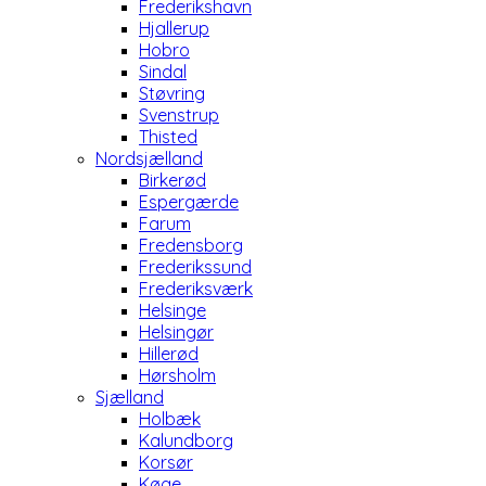
Frederikshavn
Hjallerup
Hobro
Sindal
Støvring
Svenstrup
Thisted
Nordsjælland
Birkerød
Espergærde
Farum
Fredensborg
Frederikssund
Frederiksværk
Helsinge
Helsingør
Hillerød
Hørsholm
Sjælland
Holbæk
Kalundborg
Korsør
Køge