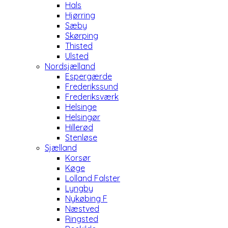
Hals
Hjørring
Sæby
Skørping
Thisted
Ulsted
Nordsjælland
Espergærde
Frederikssund
Frederiksværk
Helsinge
Helsingør
Hillerød
Stenløse
Sjælland
Korsør
Køge
Lolland Falster
Lyngby
Nykøbing F
Næstved
Ringsted