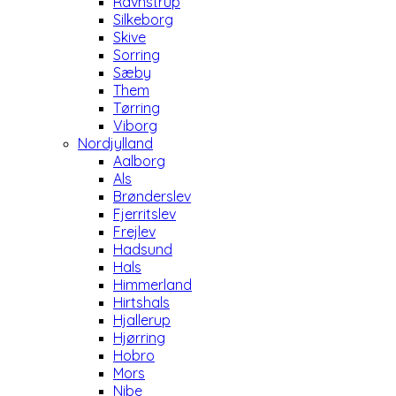
Ravnstrup
Silkeborg
Skive
Sorring
Sæby
Them
Tørring
Viborg
Nordjylland
Aalborg
Als
Brønderslev
Fjerritslev
Frejlev
Hadsund
Hals
Himmerland
Hirtshals
Hjallerup
Hjørring
Hobro
Mors
Nibe