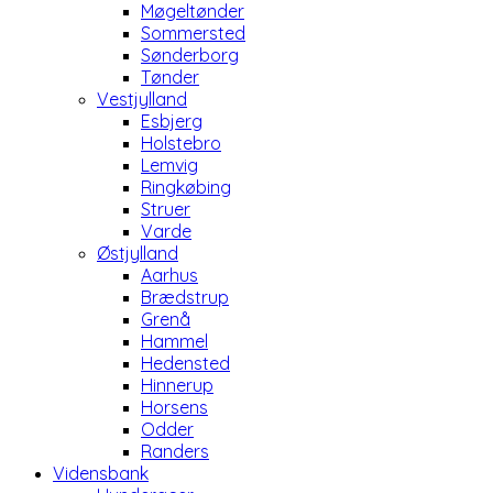
Møgeltønder
Sommersted
Sønderborg
Tønder
Vestjylland
Esbjerg
Holstebro
Lemvig
Ringkøbing
Struer
Varde
Østjylland
Aarhus
Brædstrup
Grenå
Hammel
Hedensted
Hinnerup
Horsens
Odder
Randers
Vidensbank