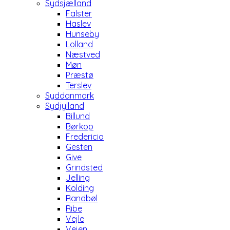
Sydsjælland
Falster
Haslev
Hunseby
Lolland
Næstved
Møn
Præstø
Terslev
Syddanmark
Sydjylland
Billund
Børkop
Fredericia
Gesten
Give
Grindsted
Jelling
Kolding
Randbøl
Ribe
Vejle
Vejen