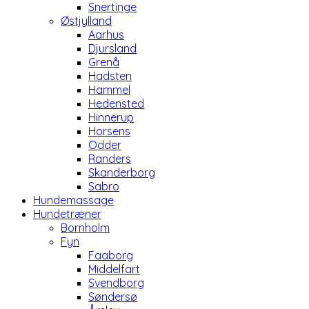
Snertinge
Østjylland
Aarhus
Djursland
Grenå
Hadsten
Hammel
Hedensted
Hinnerup
Horsens
Odder
Randers
Skanderborg
Sabro
Hundemassage
Hundetræner
Bornholm
Fyn
Faaborg
Middelfart
Svendborg
Søndersø