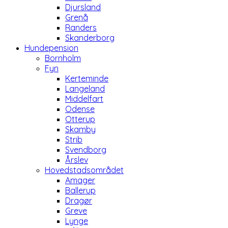
Djursland
Grenå
Randers
Skanderborg
Hundepension
Bornholm
Fyn
Kerteminde
Langeland
Middelfart
Odense
Otterup
Skamby
Strib
Svendborg
Årslev
Hovedstadsområdet
Amager
Ballerup
Dragør
Greve
Lynge