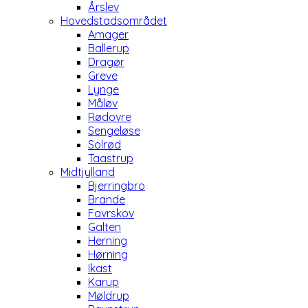
Årslev
Hovedstadsområdet
Amager
Ballerup
Dragør
Greve
Lynge
Måløv
Rødovre
Sengeløse
Solrød
Taastrup
Midtjylland
Bjerringbro
Brande
Favrskov
Galten
Herning
Hørning
Ikast
Karup
Møldrup