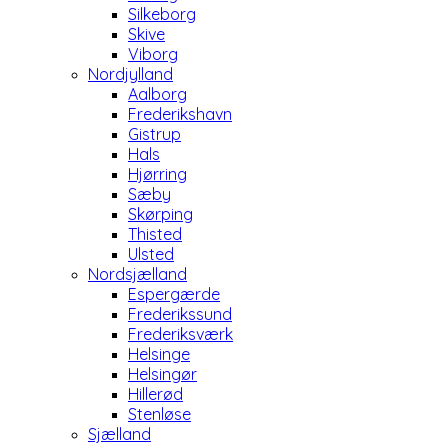
Silkeborg
Skive
Viborg
Nordjylland
Aalborg
Frederikshavn
Gistrup
Hals
Hjørring
Sæby
Skørping
Thisted
Ulsted
Nordsjælland
Espergærde
Frederikssund
Frederiksværk
Helsinge
Helsingør
Hillerød
Stenløse
Sjælland