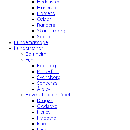
Hedensted
Hinnerup
Horsens
Odder
Randers
Skanderborg
Sabro
Hundemassage
Hundetræner
Bornholm
Fyn
Faaborg
Middelfart
Svendborg
Søndersø
Årslev
Hovedstadsområdet
Dragør
Gladsaxe
Herlev
Hvidovre
Ishøj
Lyngby