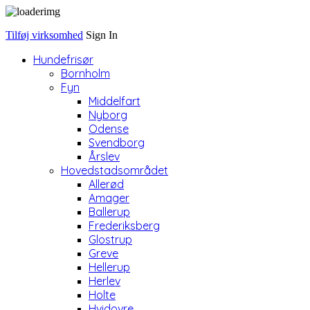
Tilføj virksomhed
Sign In
Hundefrisør
Bornholm
Fyn
Middelfart
Nyborg
Odense
Svendborg
Årslev
Hovedstadsområdet
Allerød
Amager
Ballerup
Frederiksberg
Glostrup
Greve
Hellerup
Herlev
Holte
Hvidovre