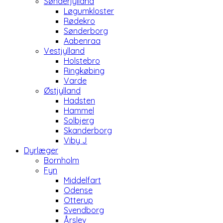
Sønderjylland
Løgumkloster
Rødekro
Sønderborg
Aabenraa
Vestjylland
Holstebro
Ringkøbing
Varde
Østjylland
Hadsten
Hammel
Solbjerg
Skanderborg
Viby J
Dyrlæger
Bornholm
Fyn
Middelfart
Odense
Otterup
Svendborg
Årslev