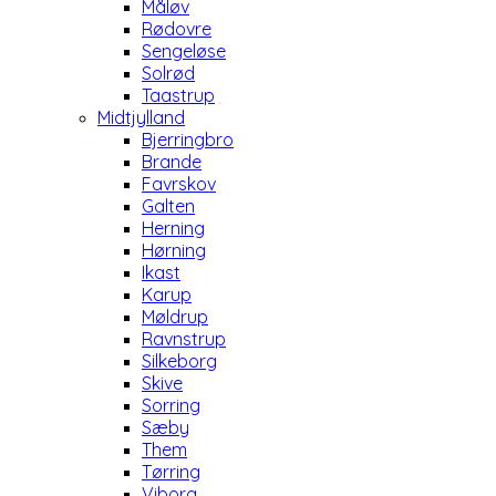
Måløv
Rødovre
Sengeløse
Solrød
Taastrup
Midtjylland
Bjerringbro
Brande
Favrskov
Galten
Herning
Hørning
Ikast
Karup
Møldrup
Ravnstrup
Silkeborg
Skive
Sorring
Sæby
Them
Tørring
Viborg