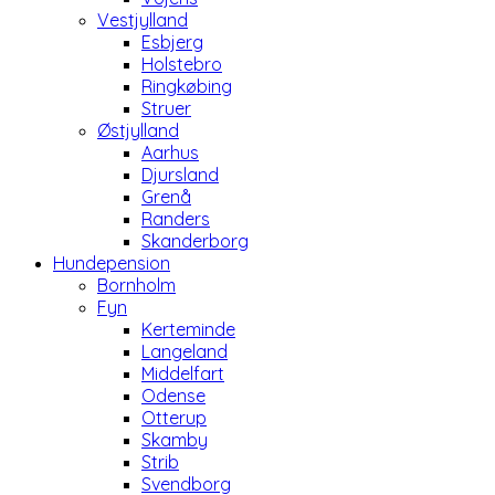
Vestjylland
Esbjerg
Holstebro
Ringkøbing
Struer
Østjylland
Aarhus
Djursland
Grenå
Randers
Skanderborg
Hundepension
Bornholm
Fyn
Kerteminde
Langeland
Middelfart
Odense
Otterup
Skamby
Strib
Svendborg