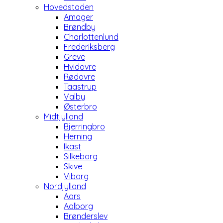
Hovedstaden
Amager
Brøndby
Charlottenlund
Frederiksberg
Greve
Hvidovre
Rødovre
Taastrup
Valby
Østerbro
Midtjylland
Bjerringbro
Herning
Ikast
Silkeborg
Skive
Viborg
Nordjylland
Aars
Aalborg
Brønderslev