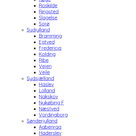
Roskilde
Ringsted
Slagelse
Sorø
Sydjylland
Bramming
Egtved
Fredericia
Kolding
Ribe
Vejen
Vejle
Sydsjælland
Haslev
Lolland
Nakskov
Nykøbing F
Næstved
Vordingborg
Sønderjylland
Aabenraa
Haderslev