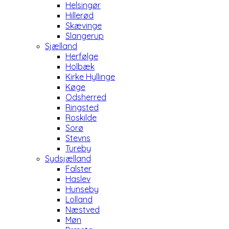
Helsingør
Hillerød
Skævinge
Slangerup
Sjælland
Herfølge
Holbæk
Kirke Hyllinge
Køge
Odsherred
Ringsted
Roskilde
Sorø
Stevns
Tureby
Sydsjælland
Falster
Haslev
Hunseby
Lolland
Næstved
Møn