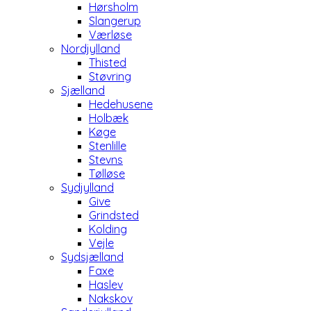
Hørsholm
Slangerup
Værløse
Nordjylland
Thisted
Støvring
Sjælland
Hedehusene
Holbæk
Køge
Stenlille
Stevns
Tølløse
Sydjylland
Give
Grindsted
Kolding
Vejle
Sydsjælland
Faxe
Haslev
Nakskov