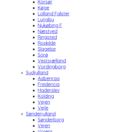
Korsør
Køge
Lolland Falster
Lyngby
Nykøbing F
Næstved
Ringsted
Roskilde
Slagelse
Sorø
Vestsjælland
Vordingborg
Sydjylland
Aabenraa
Fredericia
Haderslev
Kolding
Vejen
Vejle
Sønderjylland
Sønderborg
Vejen
Vojens