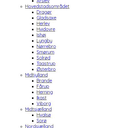
Årslev
Hovedstadsområdet
Dragør
Gladsaxe
Herlev
Hvidovre
Ishøj
Lyngby
Nørrebro
Smørum
Solrød
Taastrup
Østerbro
Midtjylland
Brande
Fårup
Herning
Ikast
Viborg
Midtsjælland
Hvalsø
Sorø
Nordsjælland