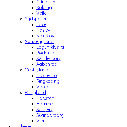
Grindsted
Kolding
Vejle
Sydsjælland
Faxe
Haslev
Nakskov
Sønderjylland
Løgumkloster
Rødekro
Sønderborg
Aabenraa
Vestjylland
Holstebro
Ringkøbing
Varde
Østjylland
Hadsten
Hammel
Solbjerg
Skanderborg
Viby J
Dyrlæger