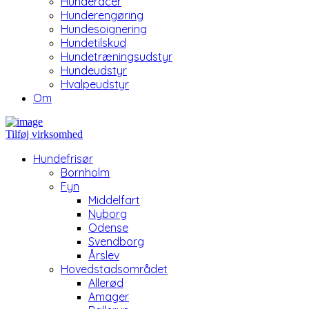
Hunderacer
Hunderengøring
Hundesoignering
Hundetilskud
Hundetræningsudstyr
Hundeudstyr
Hvalpeudstyr
Om
Tilføj virksomhed
Hundefrisør
Bornholm
Fyn
Middelfart
Nyborg
Odense
Svendborg
Årslev
Hovedstadsområdet
Allerød
Amager