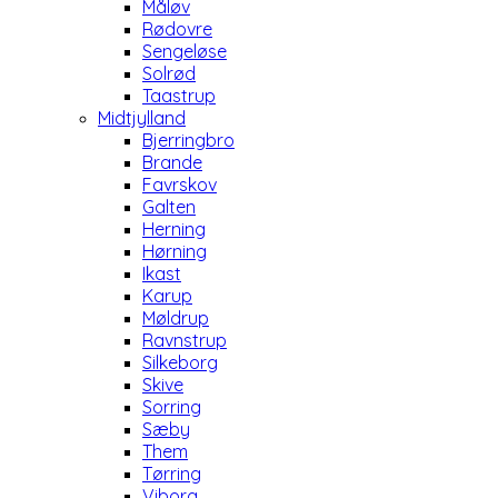
Måløv
Rødovre
Sengeløse
Solrød
Taastrup
Midtjylland
Bjerringbro
Brande
Favrskov
Galten
Herning
Hørning
Ikast
Karup
Møldrup
Ravnstrup
Silkeborg
Skive
Sorring
Sæby
Them
Tørring
Viborg