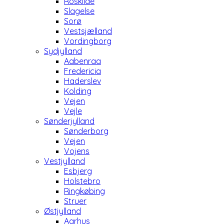
Roskilde
Slagelse
Sorø
Vestsjælland
Vordingborg
Sydjylland
Aabenraa
Fredericia
Haderslev
Kolding
Vejen
Vejle
Sønderjylland
Sønderborg
Vejen
Vojens
Vestjylland
Esbjerg
Holstebro
Ringkøbing
Struer
Østjylland
Aarhus