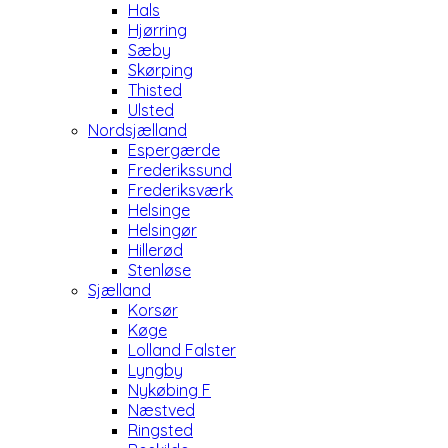
Hals
Hjørring
Sæby
Skørping
Thisted
Ulsted
Nordsjælland
Espergærde
Frederikssund
Frederiksværk
Helsinge
Helsingør
Hillerød
Stenløse
Sjælland
Korsør
Køge
Lolland Falster
Lyngby
Nykøbing F
Næstved
Ringsted