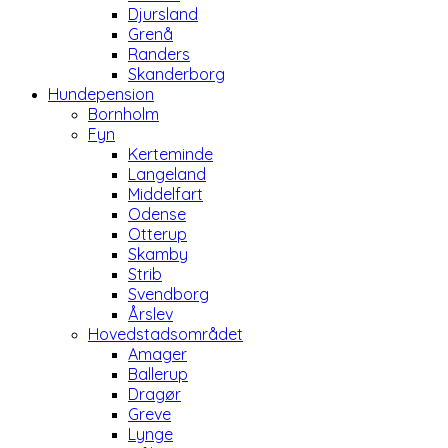
Djursland
Grenå
Randers
Skanderborg
Hundepension
Bornholm
Fyn
Kerteminde
Langeland
Middelfart
Odense
Otterup
Skamby
Strib
Svendborg
Årslev
Hovedstadsområdet
Amager
Ballerup
Dragør
Greve
Lynge