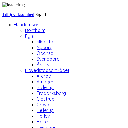
Tilføj virksomhed
Sign In
Hundefrisør
Bornholm
Fyn
Middelfart
Nyborg
Odense
Svendborg
Årslev
Hovedstadsområdet
Allerød
Amager
Ballerup
Frederiksberg
Glostrup
Greve
Hellerup
Herlev
Holte
Hvidovre