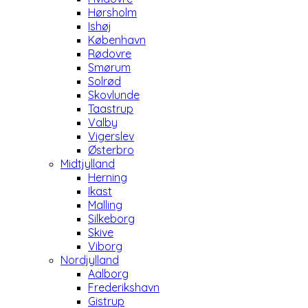
Hørsholm
Ishøj
København
Rødovre
Smørum
Solrød
Skovlunde
Taastrup
Valby
Vigerslev
Østerbro
Midtjylland
Herning
Ikast
Malling
Silkeborg
Skive
Viborg
Nordjylland
Aalborg
Frederikshavn
Gistrup