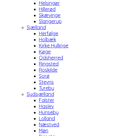
Helsingør
Hillerød
Skævinge
Slangerup
Sjælland
Herfølge
Holbæk
Kirke Hyllinge
Køge
Odsherred
Ringsted
Roskilde
Sorø
Stevns
Tureby
Sydsjælland
Falster
Haslev
Hunseby
Lolland
Næstved
Møn