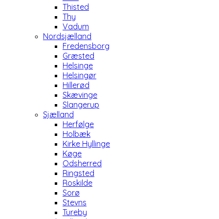
Thisted
Thy
Vadum
Nordsjælland
Fredensborg
Græsted
Helsinge
Helsingør
Hillerød
Skævinge
Slangerup
Sjælland
Herfølge
Holbæk
Kirke Hyllinge
Køge
Odsherred
Ringsted
Roskilde
Sorø
Stevns
Tureby