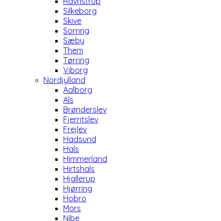
Ravnstrup
Silkeborg
Skive
Sorring
Sæby
Them
Tørring
Viborg
Nordjylland
Aalborg
Als
Brønderslev
Fjerritslev
Frejlev
Hadsund
Hals
Himmerland
Hirtshals
Hjallerup
Hjørring
Hobro
Mors
Nibe