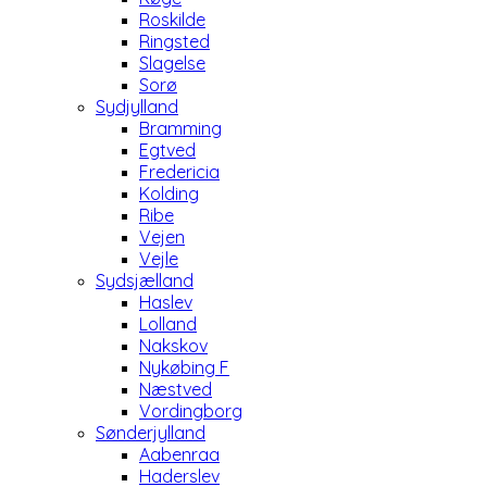
Roskilde
Ringsted
Slagelse
Sorø
Sydjylland
Bramming
Egtved
Fredericia
Kolding
Ribe
Vejen
Vejle
Sydsjælland
Haslev
Lolland
Nakskov
Nykøbing F
Næstved
Vordingborg
Sønderjylland
Aabenraa
Haderslev