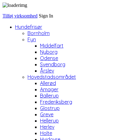
Tilføj virksomhed
Sign In
Hundefrisør
Bornholm
Fyn
Middelfart
Nyborg
Odense
Svendborg
Årslev
Hovedstadsområdet
Allerød
Amager
Ballerup
Frederiksberg
Glostrup
Greve
Hellerup
Herlev
Holte
Hvidovre