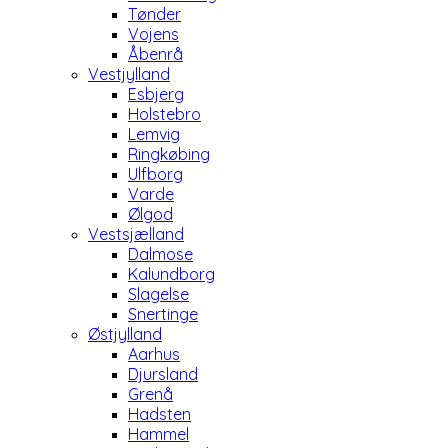
Tønder
Vojens
Åbenrå
Vestjylland
Esbjerg
Holstebro
Lemvig
Ringkøbing
Ulfborg
Varde
Ølgod
Vestsjælland
Dalmose
Kalundborg
Slagelse
Snertinge
Østjylland
Aarhus
Djursland
Grenå
Hadsten
Hammel