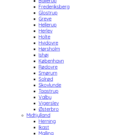
Ballerup
Frederiksberg
Glostrup
Greve
Hellerup
Herlev
Holte
Hvidovre
Hørsholm
Ishøj
København
Rødovre
Smørum
Solrød
Skovlunde
Taastrup
Valby
Vigerslev
Østerbro
Midtjylland
Herning
Ikast
Malling