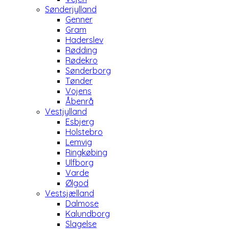
Sønderjylland
Genner
Gram
Haderslev
Rødding
Rødekro
Sønderborg
Tønder
Vojens
Åbenrå
Vestjylland
Esbjerg
Holstebro
Lemvig
Ringkøbing
Ulfborg
Varde
Ølgod
Vestsjælland
Dalmose
Kalundborg
Slagelse