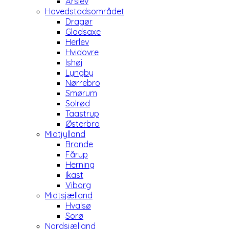
Årslev
Hovedstadsområdet
Dragør
Gladsaxe
Herlev
Hvidovre
Ishøj
Lyngby
Nørrebro
Smørum
Solrød
Taastrup
Østerbro
Midtjylland
Brande
Fårup
Herning
Ikast
Viborg
Midtsjælland
Hvalsø
Sorø
Nordsjælland