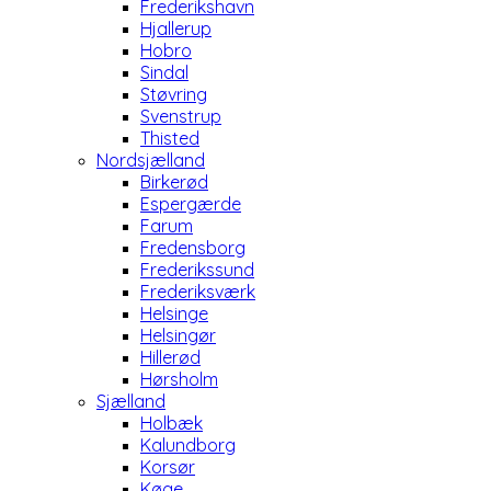
Frederikshavn
Hjallerup
Hobro
Sindal
Støvring
Svenstrup
Thisted
Nordsjælland
Birkerød
Espergærde
Farum
Fredensborg
Frederikssund
Frederiksværk
Helsinge
Helsingør
Hillerød
Hørsholm
Sjælland
Holbæk
Kalundborg
Korsør
Køge