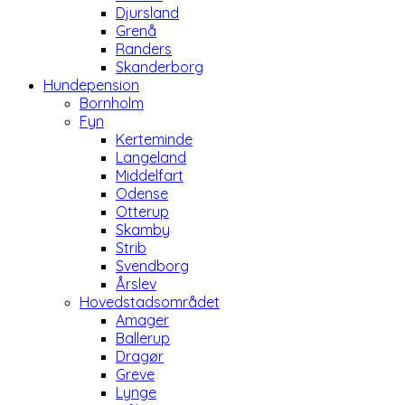
Djursland
Grenå
Randers
Skanderborg
Hundepension
Bornholm
Fyn
Kerteminde
Langeland
Middelfart
Odense
Otterup
Skamby
Strib
Svendborg
Årslev
Hovedstadsområdet
Amager
Ballerup
Dragør
Greve
Lynge