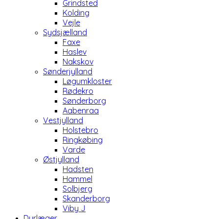
Grindsted
Kolding
Vejle
Sydsjælland
Faxe
Haslev
Nakskov
Sønderjylland
Løgumkloster
Rødekro
Sønderborg
Aabenraa
Vestjylland
Holstebro
Ringkøbing
Varde
Østjylland
Hadsten
Hammel
Solbjerg
Skanderborg
Viby J
Dyrlæger