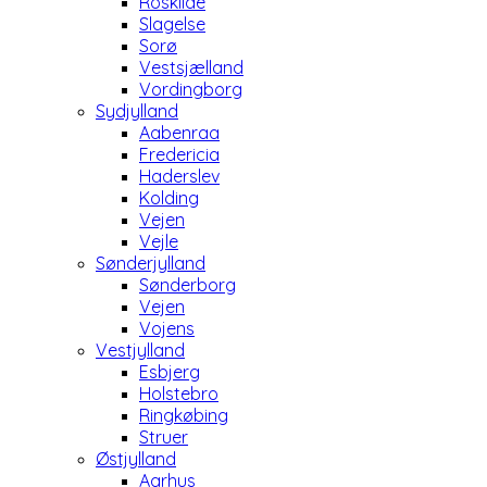
Roskilde
Slagelse
Sorø
Vestsjælland
Vordingborg
Sydjylland
Aabenraa
Fredericia
Haderslev
Kolding
Vejen
Vejle
Sønderjylland
Sønderborg
Vejen
Vojens
Vestjylland
Esbjerg
Holstebro
Ringkøbing
Struer
Østjylland
Aarhus