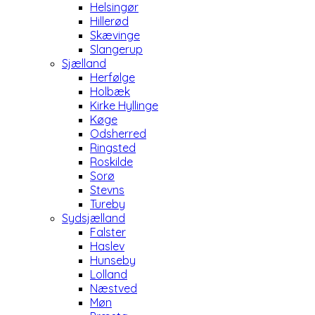
Helsingør
Hillerød
Skævinge
Slangerup
Sjælland
Herfølge
Holbæk
Kirke Hyllinge
Køge
Odsherred
Ringsted
Roskilde
Sorø
Stevns
Tureby
Sydsjælland
Falster
Haslev
Hunseby
Lolland
Næstved
Møn