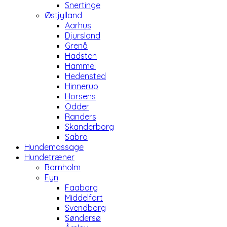
Snertinge
Østjylland
Aarhus
Djursland
Grenå
Hadsten
Hammel
Hedensted
Hinnerup
Horsens
Odder
Randers
Skanderborg
Sabro
Hundemassage
Hundetræner
Bornholm
Fyn
Faaborg
Middelfart
Svendborg
Søndersø