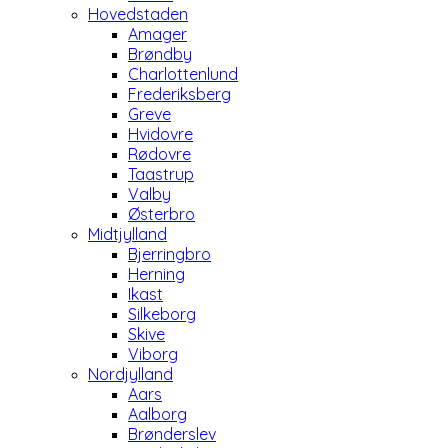
Hovedstaden
Amager
Brøndby
Charlottenlund
Frederiksberg
Greve
Hvidovre
Rødovre
Taastrup
Valby
Østerbro
Midtjylland
Bjerringbro
Herning
Ikast
Silkeborg
Skive
Viborg
Nordjylland
Aars
Aalborg
Brønderslev