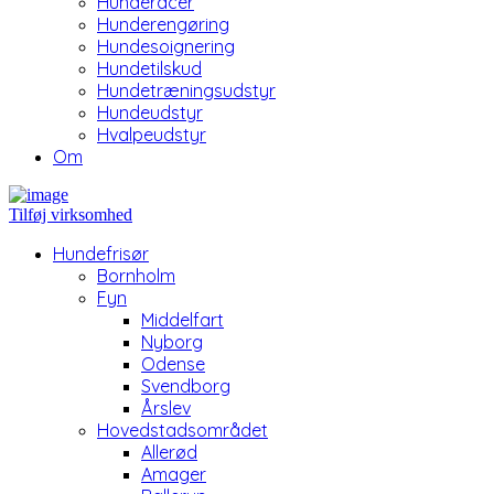
Hunderacer
Hunderengøring
Hundesoignering
Hundetilskud
Hundetræningsudstyr
Hundeudstyr
Hvalpeudstyr
Om
Tilføj virksomhed
Hundefrisør
Bornholm
Fyn
Middelfart
Nyborg
Odense
Svendborg
Årslev
Hovedstadsområdet
Allerød
Amager