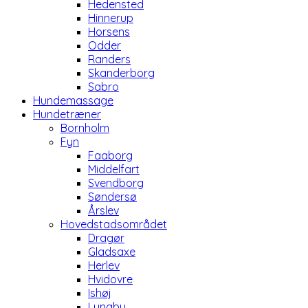
Hedensted
Hinnerup
Horsens
Odder
Randers
Skanderborg
Sabro
Hundemassage
Hundetræner
Bornholm
Fyn
Faaborg
Middelfart
Svendborg
Søndersø
Årslev
Hovedstadsområdet
Dragør
Gladsaxe
Herlev
Hvidovre
Ishøj
Lyngby