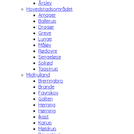
Årslev
Hovedstadsområdet
Amager
Ballerup
Dragør
Greve
Lynge
Måløv
Rødovre
Sengeløse
Solrød
Taastrup
Midtjylland
Bjerringbro
Brande
Favrskov
Galten
Herning
Hørning
Ikast
Karup
Møldrup