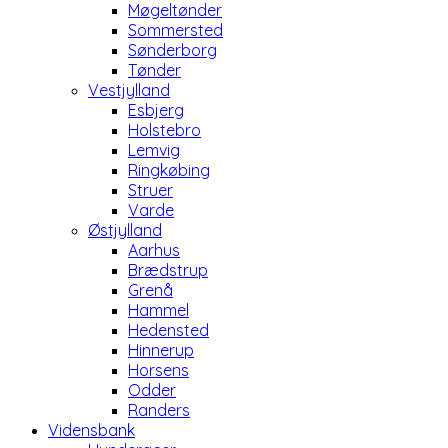
Møgeltønder
Sommersted
Sønderborg
Tønder
Vestjylland
Esbjerg
Holstebro
Lemvig
Ringkøbing
Struer
Varde
Østjylland
Aarhus
Brædstrup
Grenå
Hammel
Hedensted
Hinnerup
Horsens
Odder
Randers
Vidensbank