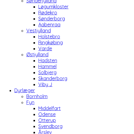
Sønderjylland
Løgumkloster
Rødekro
Sønderborg
Aabenraa
Vestjylland
Holstebro
Ringkøbing
Varde
Østjylland
Hadsten
Hammel
Solbjerg
Skanderborg
Viby J
Dyrlæger
Bornholm
Fyn
Middelfart
Odense
Otterup
Svendborg
Årslev