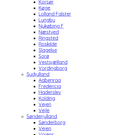
Korsør
Køge
Lolland Falster
Lyngby
Nykøbing F
Næstved
Ringsted
Roskilde
Slagelse
Sorø
Vestsjælland
Vordingborg
Sydjylland
Aabenraa
Fredericia
Haderslev
Kolding
Vejen
Vejle
Sønderjylland
Sønderborg
Vejen
Vojens