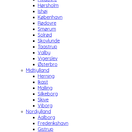
Hørsholm
Ishøj
København
Rødovre
Smørum
Solrød
Skovlunde
Taastrup
Valby
Vigerslev
Østerbro
Midtjylland
Herning
Ikast
Malling
Silkeborg
Skive
Viborg
Nordjylland
Aalborg
Frederikshavn
Gistrup