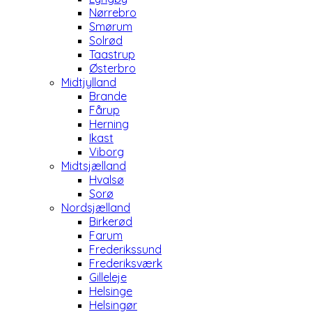
Nørrebro
Smørum
Solrød
Taastrup
Østerbro
Midtjylland
Brande
Fårup
Herning
Ikast
Viborg
Midtsjælland
Hvalsø
Sorø
Nordsjælland
Birkerød
Farum
Frederikssund
Frederiksværk
Gilleleje
Helsinge
Helsingør