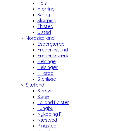
Hals
Hjørring
Sæby
Skørping
Thisted
Ulsted
Nordsjælland
Espergærde
Frederikssund
Frederiksværk
Helsinge
Helsingør
Hillerød
Stenløse
Sjælland
Korsør
Køge
Lolland Falster
Lyngby
Nykøbing F
Næstved
Ringsted