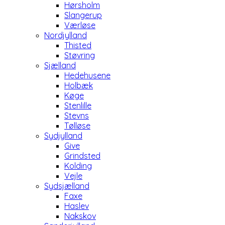
Hørsholm
Slangerup
Værløse
Nordjylland
Thisted
Støvring
Sjælland
Hedehusene
Holbæk
Køge
Stenlille
Stevns
Tølløse
Sydjylland
Give
Grindsted
Kolding
Vejle
Sydsjælland
Faxe
Haslev
Nakskov