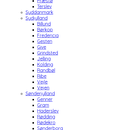
Præstø
Terslev
Syddanmark
Sydjylland
Billund
Børkop
Fredericia
Gesten
Give
Grindsted
Jelling
Kolding
Randbøl
Ribe
Vejle
Vejen
Sønderjylland
Genner
Gram
Haderslev
Rødding
Rødekro
Sønderborg