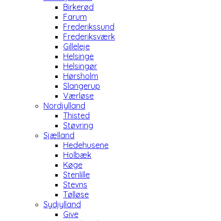
Birkerød
Farum
Frederikssund
Frederiksværk
Gilleleje
Helsinge
Helsingør
Hørsholm
Slangerup
Værløse
Nordjylland
Thisted
Støvring
Sjælland
Hedehusene
Holbæk
Køge
Stenlille
Stevns
Tølløse
Sydjylland
Give