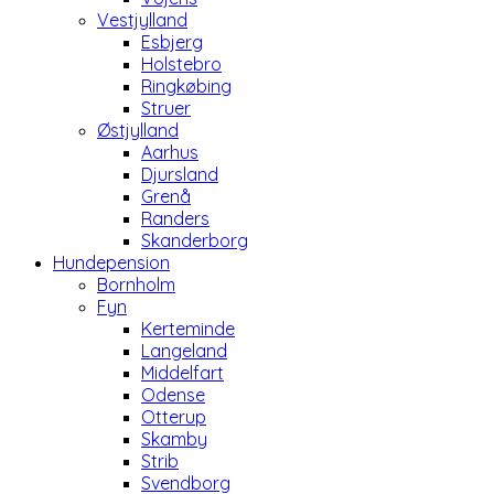
Vestjylland
Esbjerg
Holstebro
Ringkøbing
Struer
Østjylland
Aarhus
Djursland
Grenå
Randers
Skanderborg
Hundepension
Bornholm
Fyn
Kerteminde
Langeland
Middelfart
Odense
Otterup
Skamby
Strib
Svendborg