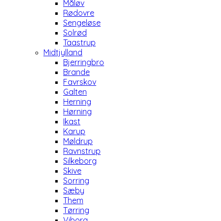
Måløv
Rødovre
Sengeløse
Solrød
Taastrup
Midtjylland
Bjerringbro
Brande
Favrskov
Galten
Herning
Hørning
Ikast
Karup
Møldrup
Ravnstrup
Silkeborg
Skive
Sorring
Sæby
Them
Tørring
Viborg