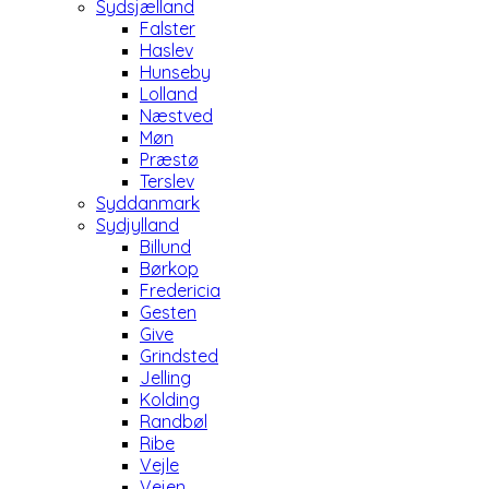
Sydsjælland
Falster
Haslev
Hunseby
Lolland
Næstved
Møn
Præstø
Terslev
Syddanmark
Sydjylland
Billund
Børkop
Fredericia
Gesten
Give
Grindsted
Jelling
Kolding
Randbøl
Ribe
Vejle
Vejen