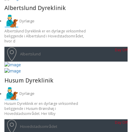
Albertslund Dyreklinik
Dyrlæge
Albertslund Dyreklinik er en dyrlæge virksomhed
beliggende i Albertslund i Hovedstadsområdet,
hvor d
Day Off
Albertslund
Husum Dyreklinik
Dyrlæge
Husum Dyreklinik er en dyrlæge virksomhed
beliggende i Husum-Brønshøj i
Hovedstadsområdet. Her tilby
Day Off
Hovedstadsområdet