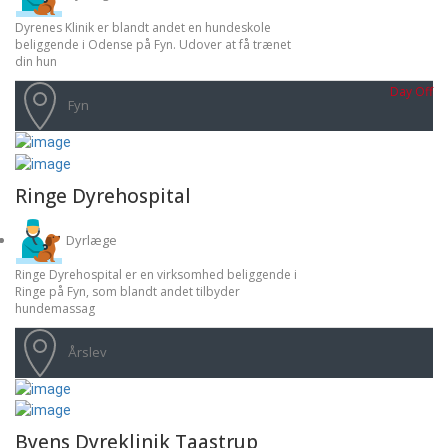
Sorø
Dyrenes Klinik er blandt andet en hundeskole
Vestsjælland
beliggende i Odense på Fyn. Udover at få trænet
Vordingborg
din hun
Sydjylland
Aabenraa
Day Off
Fyn
Fredericia
Haderslev
Kolding
Vejen
Vejle
Ringe Dyrehospital
Sønderjylland
Sønderborg
Dyrlæge
Vejen
Vojens
Ringe Dyrehospital er en virksomhed beliggende i
Vestjylland
Ringe på Fyn, som blandt andet tilbyder
hundemassag
Esbjerg
Holstebro
Ringkøbing
Årslev
Struer
Østjylland
Aarhus
Djursland
Byens Dyreklinik Taastrup