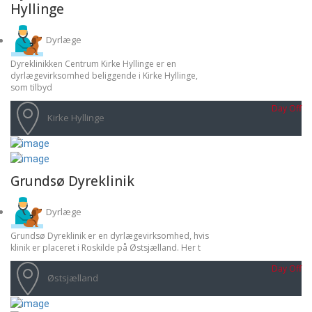
Hyllinge
Dyrlæge
Dyreklinikken Centrum Kirke Hyllinge er en
dyrlægevirksomhed beliggende i Kirke Hyllinge,
som tilbyd
Day Off
Kirke Hyllinge
Grundsø Dyreklinik
Dyrlæge
Grundsø Dyreklinik er en dyrlægevirksomhed, hvis
klinik er placeret i Roskilde på Østsjælland. Her t
Day Off
Østsjælland