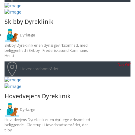
Skibby Dyreklinik
Dyrlæge
Skibby Dyreklinik er en dyrlægevirksomhed, med
beliggenhed i Skibby i Frederiskssund Kommune.
Her ti
Day Off
Hovedstadsområdet
Hovedvejens Dyreklinik
Dyrlæge
Hovedvejens Dyreklinik er en dyrlæge virksomhed
beliggende i Glostrup i Hovedstadsområdet, der
tilby