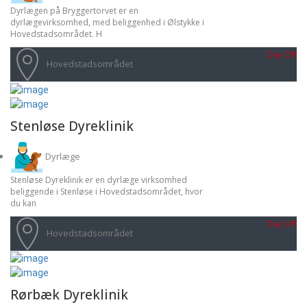
Dyrlægen på Bryggertorvet er en
dyrlægevirksomhed, med beliggenhed i Ølstykke i
Hovedstadsområdet. H
Day Off
Hovedstadsområdet
Stenløse Dyreklinik
Dyrlæge
Stenløse Dyreklinik er en dyrlæge virksomhed
beliggende i Stenløse i Hovedstadsområdet, hvor
du kan
Day Off
Hovedstadsområdet
Rørbæk Dyreklinik