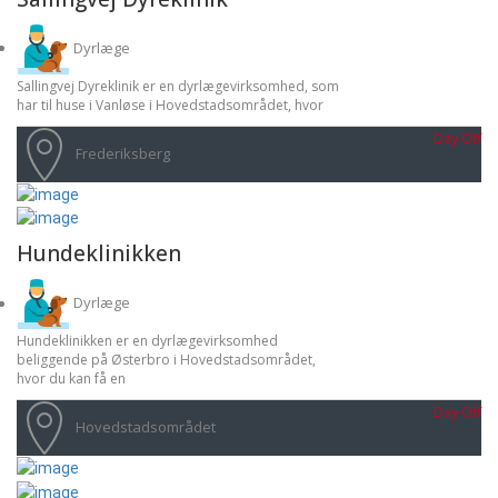
Dyrlæge
Sallingvej Dyreklinik er en dyrlægevirksomhed, som
har til huse i Vanløse i Hovedstadsområdet, hvor
Day Off
Frederiksberg
Hundeklinikken
Dyrlæge
Hundeklinikken er en dyrlægevirksomhed
beliggende på Østerbro i Hovedstadsområdet,
hvor du kan få en
Day Off
Hovedstadsområdet