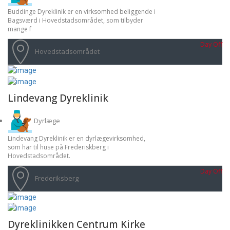
Buddinge Dyreklinik er en virksomhed beliggende i
Bagsværd i Hovedstadsområdet, som tilbyder
mange f
Day Off
Hovedstadsområdet
Lindevang Dyreklinik
Dyrlæge
Lindevang Dyreklinik er en dyrlægevirksomhed,
som har til huse på Frederiskberg i
Hovedstadsområdet.
Day Off
Frederiksberg
Dyreklinikken Centrum Kirke