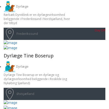
Dyrlæge
Rørbæk Dyreklinik er en dyrlægevirksomhed
beliggende i Frederikssund i Nordsjælland, hvor
der tilbyd
Day Off
Frederikssund
Dyrlæge Tine Boserup
Dyrlæge
Dyrlæge Tine Boserup er en dyrlæge og
dyrlægevirksomhed beliggende i Roskilde (og
Nykøbing Sjælland)
Østsjælland