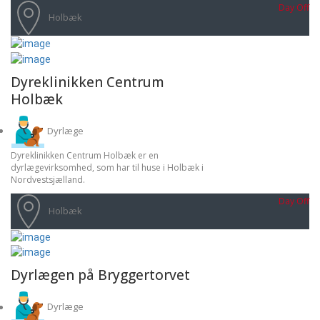
Day Off
Holbæk
Dyreklinikken Centrum
Holbæk
Dyrlæge
Dyreklinikken Centrum Holbæk er en
dyrlægevirksomhed, som har til huse i Holbæk i
Nordvestsjælland.
Day Off
Holbæk
Dyrlægen på Bryggertorvet
Dyrlæge