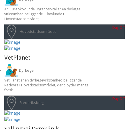
AniCura Skovlunde Dyrehospital er en dyrlæge
virksomhed beliggende i Skovlunde i
Hovedstadsområdet,
Day Off
Hovedstadsområdet
VetPlanet
Dyrlæge
VetPlanet er en dyrlægevirksomhed beliggende i
Rødovre i Hovedstadsområdet, der tilbyder mange
forsk
Day Off
Frederiksberg
Sallingvej Dyreklinik