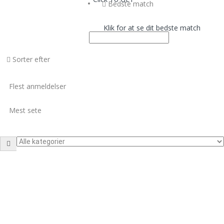
Ishøj
Bedste match
København
Rødovre
Klik for at se dit bedste match
Smørum
Solrød
Skovlunde
Sorter efter
Taastrup
Valby
Vigerslev
Flest anmeldelser
Østerbro
Midtjylland
Mest sete
Herning
Ikast
Malling
Silkeborg
Skive
Viborg
Nordjylland
Aalborg
Frederikshavn
Gistrup
Hals
Hjørring