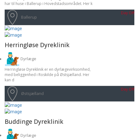
har til huse i Ballerup i Hovedstadsområdet. Her k
Day Off
Ballerup
Herringløse Dyreklinik
Dyrlæge
Herringløse Dyreklinik er en dyrlægevirksomhed,
med beliggenhed i Roskilde på Østsjælland. Her
kan d
Day Off
Østsjælland
Buddinge Dyreklinik
Dyrlæge