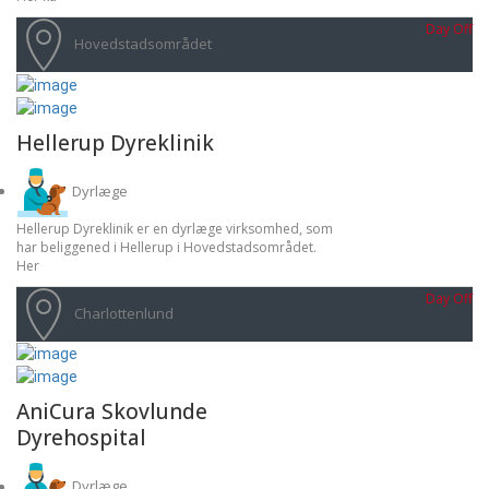
Hundesoignering
Day Off
Hundetilskud
Hovedstadsområdet
Hundetræningsudstyr
Hundeudstyr
Hvalpeudstyr
Om
Hellerup Dyreklinik
Dyrlæge
Hellerup Dyreklinik er en dyrlæge virksomhed, som
har beliggened i Hellerup i Hovedstadsområdet.
Her
Day Off
Charlottenlund
AniCura Skovlunde
Dyrehospital
Dyrlæge