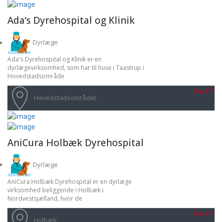
Ada’s Dyrehospital og Klinik
Dyrlæge
Ada's Dyrehospital og Klinik er en
dyrlægevirksomhed, som har til huse i Taastrup i
Hovedstadsområde
Day Off
Hovedstadsområdet
AniCura Holbæk Dyrehospital
Dyrlæge
AniCura Holbæk Dyrehospital er en dyrlæge
virksomhed beliggende i Holbæk i
Nordvestsjælland, hvor de
Day Off
Holbæk