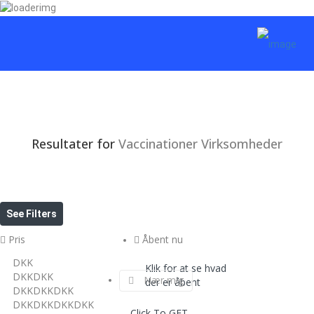
Tilføj virksomhed
Sign In
Hundefrisør
Bornholm
Fyn
Middelfart
Nyborg
Odense
Svendborg
Årslev
Resultater for
Vaccinationer
Virksomheder
Hovedstadsområdet
Allerød
Amager
Ballerup
Frederiksberg
See Filters
Glostrup
Greve
Pris
Åbent nu
Hellerup
Herlev
DKK
Klik for at se hvad
Holte
DKKDKK
Nær mig
der er åbent
Hvidovre
DKKDKKDKK
Hørsholm
DKKDKKDKKDKK
Click To GET