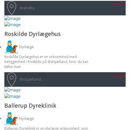
Day Off
Brøndby
Roskilde Dyrlægehus
Dyrlæge
Roskilde Dyrlægehus er en virksomhed med
beliggenhed i Roskilde på Østsjælland, hvor du kan
købe man
Day Off
Østsjælland
Ballerup Dyreklinik
Dyrlæge
Ballerup Dyreklinik er en dyrlæge virksomhed, som